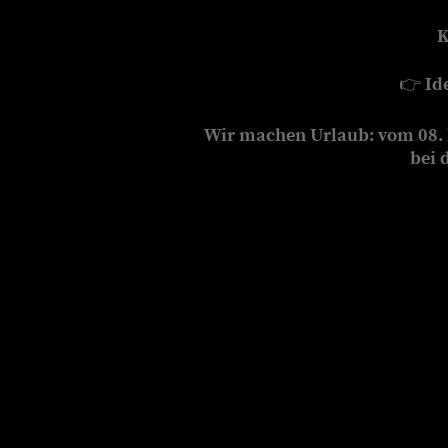
K
👉
Id
Wir machen Urlaub: vom 08. b
bei 