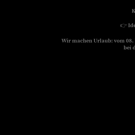
K
👉
Id
Wir machen Urlaub: vom 08. b
bei 