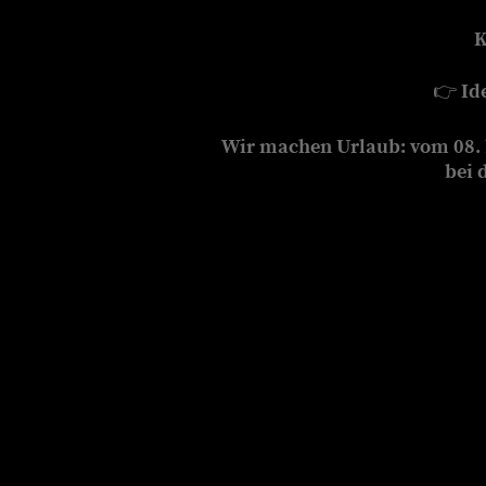
K
👉
Id
Wir machen Urlaub: vom 08. b
bei 