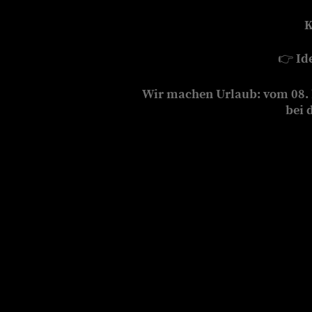
K
👉
Id
Wir machen Urlaub: vom 08. b
bei 