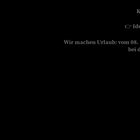
K
👉
Id
Wir machen Urlaub: vom 08. b
bei 