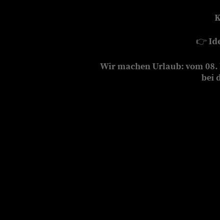
K
👉
Id
Wir machen Urlaub: vom 08. b
bei 