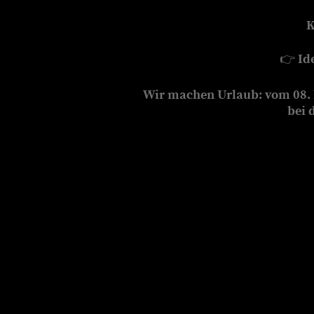
K
👉
Id
Wir machen Urlaub: vom 08. b
bei 