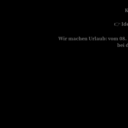
K
👉
Id
Wir machen Urlaub: vom 08. b
bei 