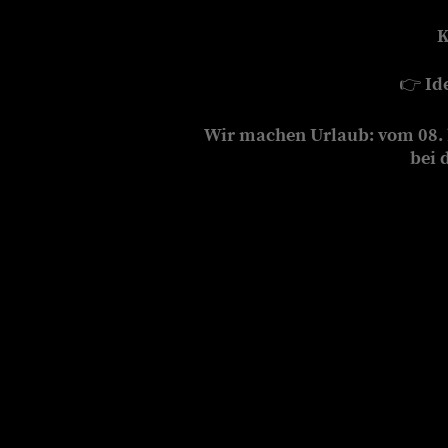
K
👉
Id
Wir machen Urlaub: vom 08. b
bei 