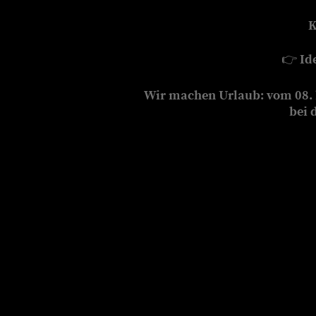
K
👉
Id
Wir machen Urlaub: vom 08. b
bei 