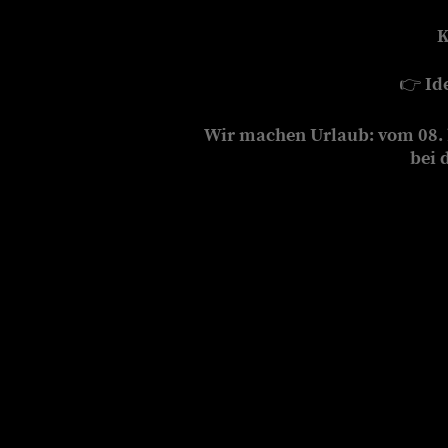
K
👉
Id
Wir machen Urlaub: vom 08. b
bei 