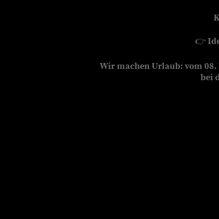
K
👉
Id
Wir machen Urlaub: vom 08. b
bei 