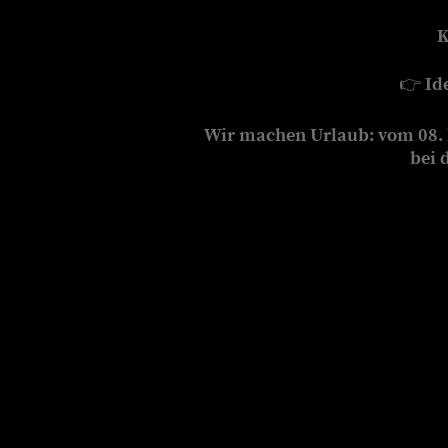
K
👉
Id
Wir machen Urlaub: vom 08. b
bei 