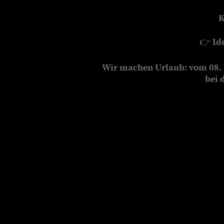
K
👉
Id
Wir machen Urlaub: vom 08. b
bei 