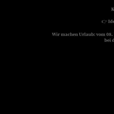
K
👉
Id
Wir machen Urlaub: vom 08. b
bei 