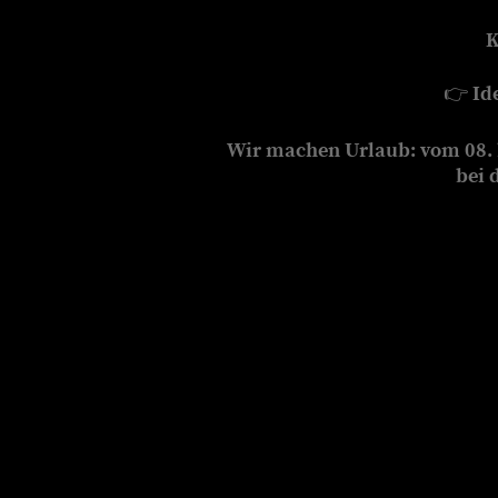
K
👉
Id
Wir machen Urlaub: vom 08. b
bei 