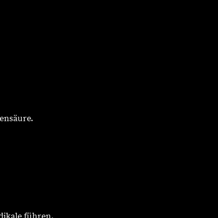
lensäure.
dikale führen.